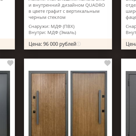
и внутренний дизайном QUADRO
отде
в цвете графит с вертикальным
шир
черным стеклом
фаце
Снаружи: МДФ (ПВХ)
Снар
Внутри: МДФ (Эмаль)
Внут
Цена: 96 000 рублей
Цена