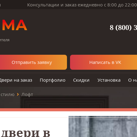
м
Консультации и заказ ежедневно с 8:00 до 22:00
8 (800) 
ителя
Отправить заявку
Написать в VK
Двери на заказ
Портфолио
Скидки
Установка
О н
 стилю
Лофт
двери в