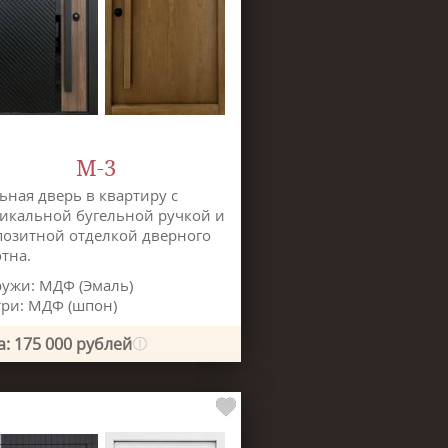
М-3
ьная дверь в квартиру с
икальной бугельной ручкой и
озитной отделкой дверного
тна.
ужи: МДФ (Эмаль)
ри: МДФ (шпон)
: 175 000 рублей