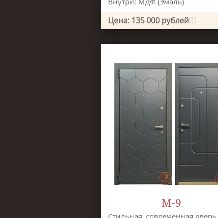
Внутри: МДФ (Эмаль)
Цена: 135 000 рублей
М-9
Стильная, современная дверь