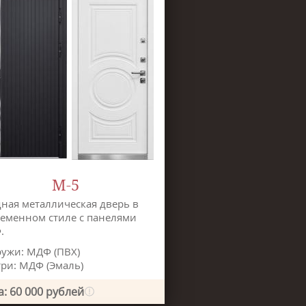
М-5
ная металлическая дверь в
еменном стиле с панелями
.
ужи: МДФ (ПВХ)
ри: МДФ (Эмаль)
: 60 000 рублей