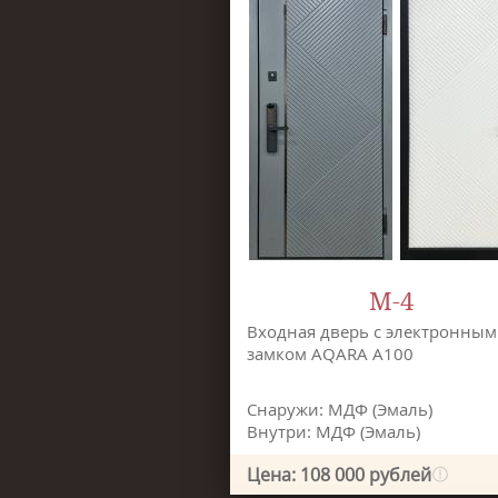
М-4
Входная дверь с электронным
замком AQARA A100
Снаружи: МДФ (Эмаль)
Внутри: МДФ (Эмаль)
Цена: 108 000 рублей