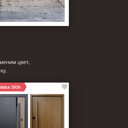
зменим цвет,
ку.
инка 2026