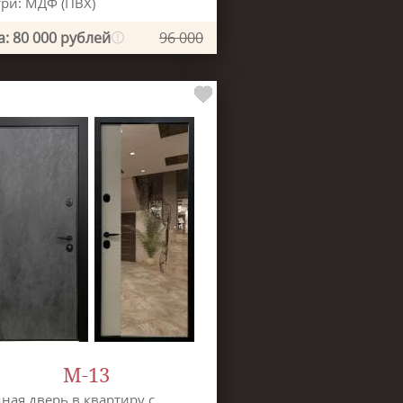
ри: МДФ (ПВХ)
: 80 000 рублей
96 000
М-13
ная дверь в квартиру с