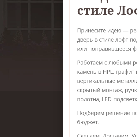
стиле Ло
Принесите идею — ре
дверь в стиле лофт п
или понравившееся ф
Работаем с любыми р
камень в HPL, графит 
вертикальные металли
скрытый монтаж, ручк
полотна, LED-подсветк
Подберём решение по
бюджет.
Сделаем. Доставим. У