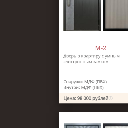
М-2
Дверь в квартиру с умным
электронным замком
Снаружи: МДФ (ПВХ)
Внутри: МДФ (ПВХ)
Цена: 98 000 рублей