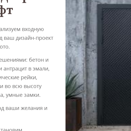
фт
ализуем входную
од ваш дизайн-проект
ото.
ешениями: бетон и
и антрацит в эмали,
ческие рейки,
и во всю высоту
а, умные замки.
д ваши желания и
становим.