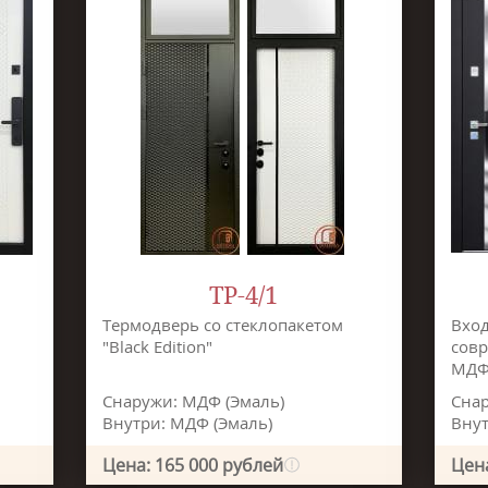
ТР-4/1
Термодверь со стеклопакетом
Вход
"Black Edition"
совр
МДФ
Снаружи: МДФ (Эмаль)
Снар
Внутри: МДФ (Эмаль)
Внут
Цена: 165 000 рублей
Цена