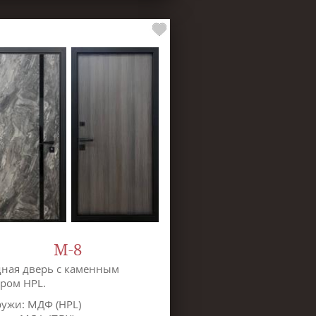
М-8
ная дверь с каменным
ром HPL.
ужи: МДФ (HPL)