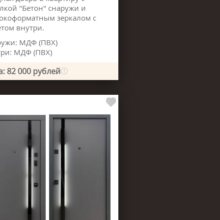
лкой "Бетон" снаружи и
окоформатным зеркалом с
том внутри.
ужи: МДФ (ПВХ)
ри: МДФ (ПВХ)
: 82 000 рублей