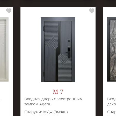
M-7
.
Входная дверь с электронным
Вход
замком Aqara.
деко
Снаружи: МДФ (Эмаль)
Снар