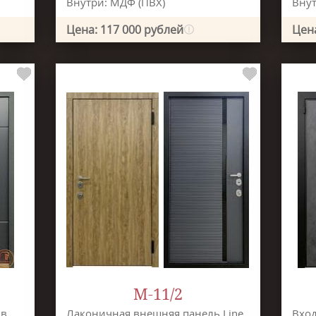
Внутри: МДФ (ПВХ)
Внут
Цена: 117 000 рублей
Цена
М-11/2
 в
Лаконичная внешняя панель Line
Вход