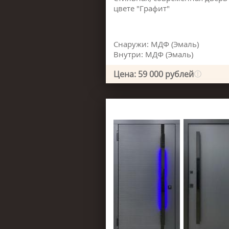
цвете "Графит"
Снаружи: МДФ (Эмаль)
Внутри: МДФ (Эмаль)
Цена: 59 000 рублей