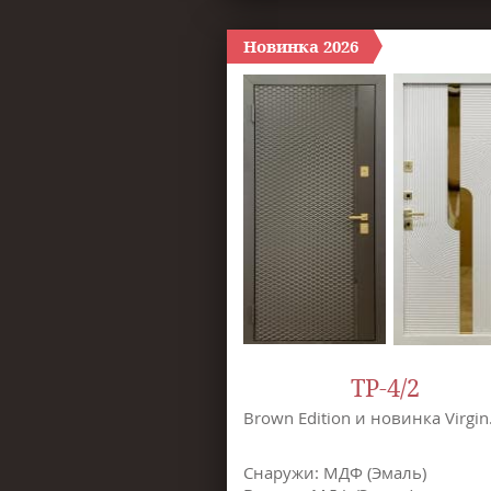
Новинка 2026
ТР-4/2
Brown Edition и новинка Virgin
Снаружи: МДФ (Эмаль)