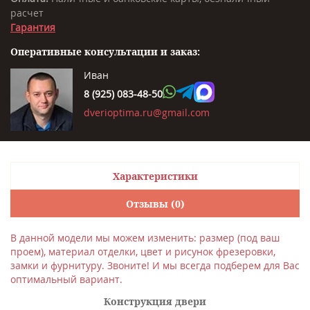
расчет
Гарантия
Оперативные консультации и заказ:
Иван
8 (925) 083-48-50
dverioptima.ru@gmail.com
Характеристики
Отзывы (0)
В данной модели мы можем изменить: размер (под ваш
проем), материал отделки, цвет и рисунок фрезеровки,
замки и фурнитуру. Звоните! И мы всегда подберем для Вас
оптимальный вариант.
Конструкция двери