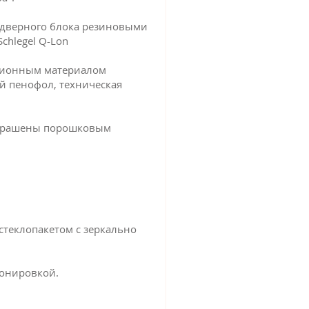
 дверного блока резиновыми
chlegel Q-Lon
ционным материалом
й пенофол, техническая
окрашены порошковым
теклопакетом с зеркально
тонировкой.