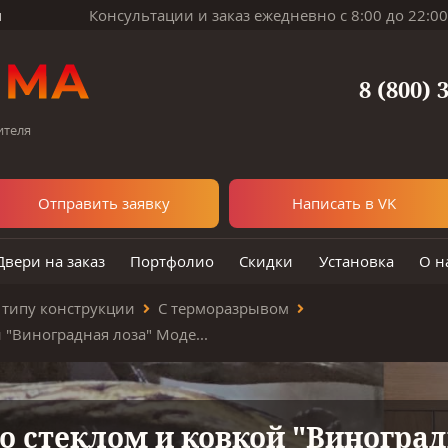
м
Консультации и заказ ежедневно с 8:00 до 22:00
8 (800) 
ителя
Отправить заявку
Написать в VK
Двери на заказ
Портфолио
Скидки
Установка
О н
 типу конструкции
С терморазрывом
Термодверь со стеклом и ковкой "Виноградная лоза" Модель ТР-85 ТР-85
о стеклом и ковкой "Виноград