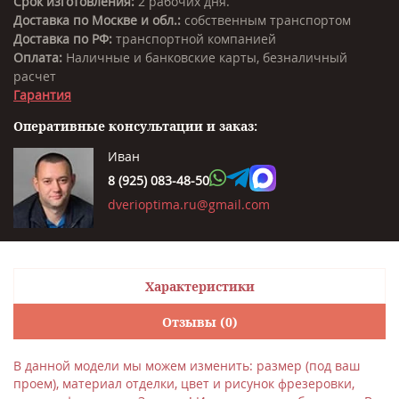
Срок изготовления:
2 рабочих дня.
Доставка по Москве и обл.:
собственным транспортом
Доставка по РФ:
транспортной компанией
Оплата:
Наличные и банковские карты, безналичный
расчет
Гарантия
Оперативные консультации и заказ:
Иван
8 (925) 083-48-50
dverioptima.ru@gmail.com
Характеристики
Отзывы (0)
В данной модели мы можем изменить: размер (под ваш
проем), материал отделки, цвет и рисунок фрезеровки,