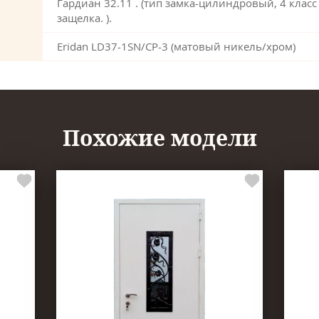
Гардиан 32.11 . (тип замка-цилиндровый, 4 класс
защелка. ).
Eridan LD37-1SN/CP-3 (матовый никель/хром)
Похожие модели