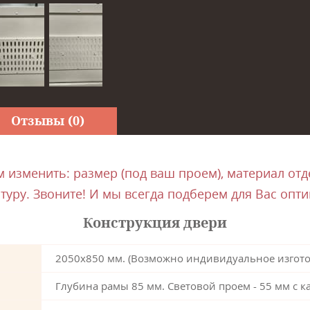
Отзывы (0)
изменить: размер (под ваш проем), материал отде
туру. Звоните! И мы всегда подберем для Вас опт
Конструкция двери
2050х850 мм. (Возможно индивидуальное изгото
Глубина рамы 85 мм. Световой проем - 55 мм с к