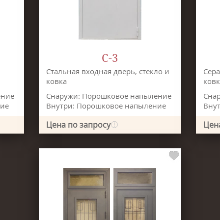
С-3
Стальная входная дверь, стекло и
Сера
ковка
ков
ение
Снаружи: Порошковое напыление
Сна
ние
Внутри: Порошковое напыление
Вну
Цена по запросу
Цен