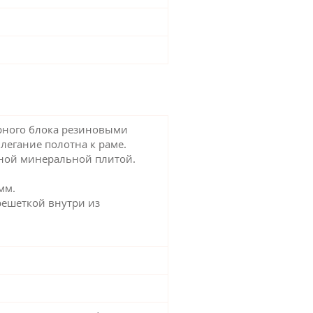
ерного блока резиновыми
легание полотна к раме.
нной минеральной плитой.
мм.
решеткой внутри из