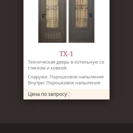
ТХ-1
Техническая дверь в котельную со
стеклом и ковкой.
Снаружи: Порошковое напыление
Внутри: Порошковое напыление
Цена по запросу