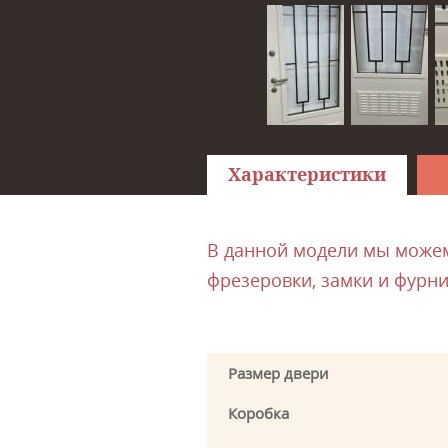
Характеристики
В данной модели мы можем 
фрезеровки, замки и фурни
Размер двери
Коробка