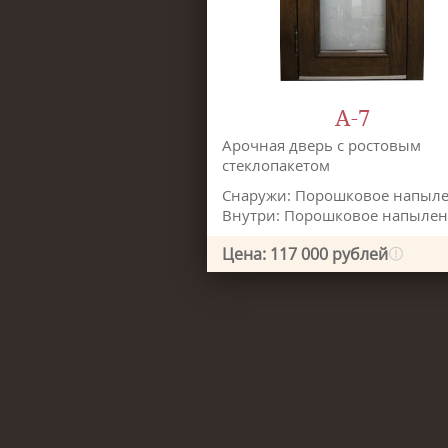
А-7
Арочная дверь с ростовым
стеклопакетом
Снаружи: Порошковое напыл
Внутри: Порошковое напыле
Цена: 117 000 рублей