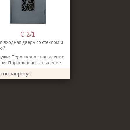
С-2/1
я входная дверь со стеклом и
кой
ружи: Порошковое напыление
три: Порошковое напыление
а по запросу