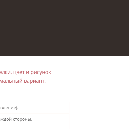
лки, цвет и рисунок
имальный вариант.
вление).
аждой стороны.