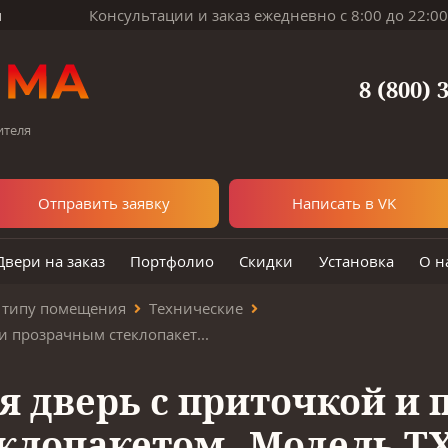
м
Консультации и заказ ежедневно с 8:00 до 22:00
8 (800) 
ителя
Отправить заявку
Написать в VK
Двери на заказ
Портфолио
Скидки
Установка
О н
 типу помещения
Технические
Техническая дверь с приточкой и прозрачным стеклопакетом. ТХ-8/1
я дверь с приточкой и
клопакетом.
Модель ТХ