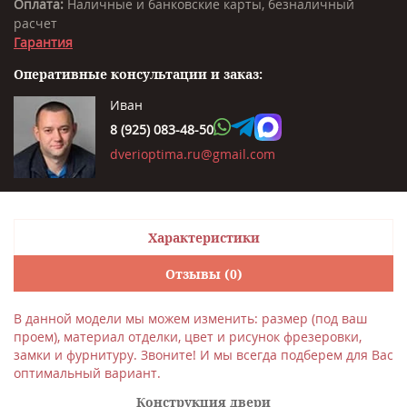
Оплата:
Наличные и банковские карты, безналичный
расчет
Гарантия
Оперативные консультации и заказ:
Иван
8 (925) 083-48-50
dverioptima.ru@gmail.com
Характеристики
Отзывы (0)
В данной модели мы можем изменить: размер (под ваш
проем), материал отделки, цвет и рисунок фрезеровки,
замки и фурнитуру. Звоните! И мы всегда подберем для Вас
оптимальный вариант.
Конструкция двери